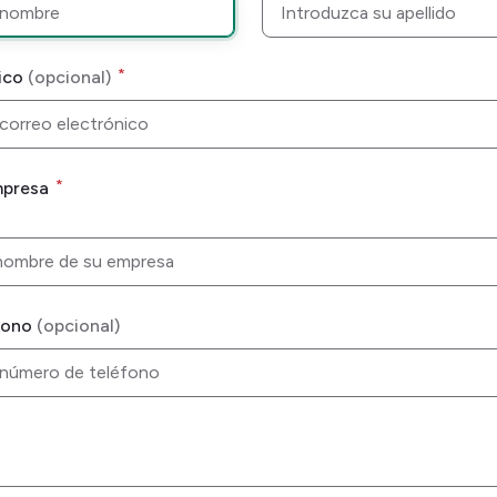
*
ico
*
mpresa
fono