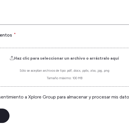
*
entos
Haz clic para seleccionar un archivo o arrástralo aquí
Sólo se aceptan archivos de tipo .pdf, .docx, .pptx, .xlsx, .jpg, .png
Tamaño máximo: 100 MB
os
entimiento a Xplore Group para almacenar y procesar mis dato